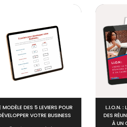
E MODÈLE DES 5 LEVIERS POUR
L.I.O.N. 
DÉVELOPPER VOTRE BUSINESS
DES RÉUN
À UN