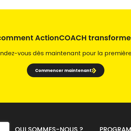
 comment ActionCOACH transformer
endez-vous dès maintenant pour la première 
Commencer maintenant
QUI SOMMES-NOUS ?
PROGRA