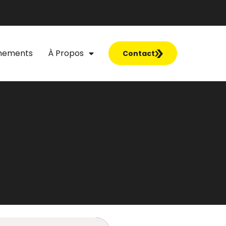
nements
À Propos
Contact