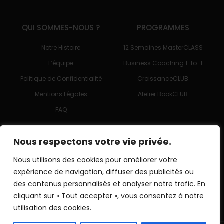
QUI SOMMES-NOUS ?
PROGRAMMES
Notre Histoire
12 Semaines MasterCLASS
L’équipe
Business Coaching 1-to-1
Politique de Confidentialité
CroissanceCLUB
Mentions Légales
Atelier BookCLUB
FAQ
SUIVEZ-NOUS !
Nous respectons votre vie privée.
Nous utilisons des cookies pour améliorer votre
expérience de navigation, diffuser des publicités ou
des contenus personnalisés et analyser notre trafic. En
Trouvez votre coach
cliquant sur « Tout accepter », vous consentez à notre
utilisation des cookies.