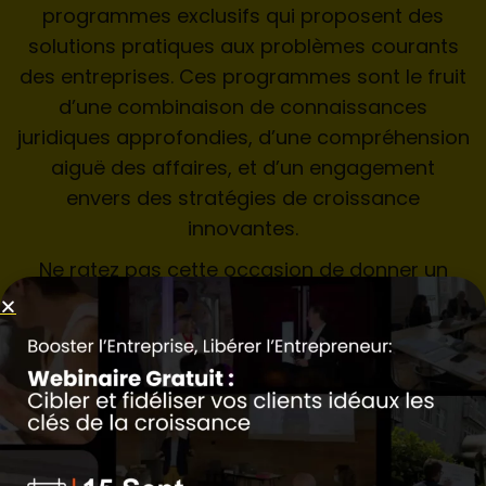
programmes exclusifs qui proposent des
solutions pratiques aux problèmes courants
des entreprises. Ces programmes sont le fruit
d’une combinaison de connaissances
juridiques approfondies, d’une compréhension
aiguë des affaires, et d’un engagement
envers des stratégies de croissance
innovantes.
Ne ratez pas cette occasion de donner un
nouvel élan à votre entreprise avec des
techniques et des idées qui ont fait leurs
preuves.