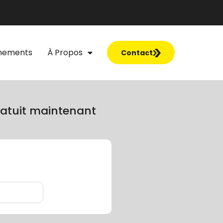
nements
À Propos
Contact
atuit maintenant