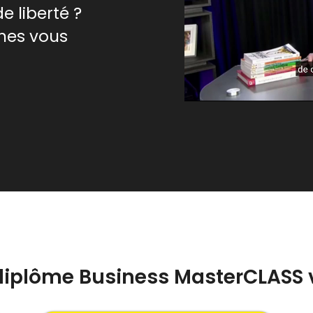
e liberté ?
nes vous
 diplôme Business MasterCLASS 