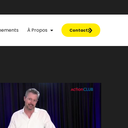
nements
À Propos
Contact