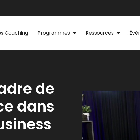
ss Coaching
Programmes
Ressources
Évé
adre de
nce dans
usiness